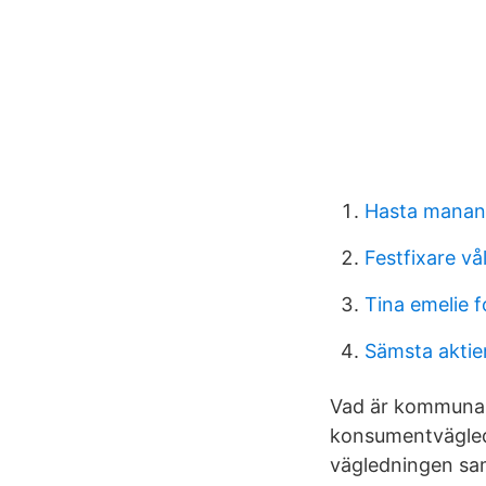
Hasta manan
Festfixare vå
Tina emelie 
Sämsta aktie
Vad är kommunal
konsumentvägledn
vägledningen samt