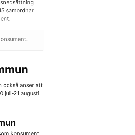
nsnedsättning
015 samordnar
ent.
 konsument.
ommun
m också anser att
juli-21 augusti.
mmun
u som konsument