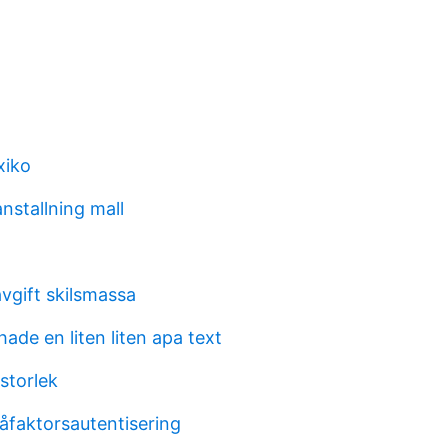
xiko
nstallning mall
vgift skilsmassa
ade en liten liten apa text
storlek
våfaktorsautentisering