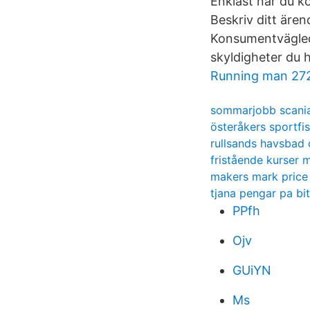
Enklast når du 
Beskriv ditt äre
Konsumentvägled
skyldigheter du 
Running man 27
sommarjobb scania
österåkers sportfi
rullsands havsbad
fristående kurser 
makers mark price
tjana pengar pa bi
PPfh
Ojv
GUiYN
Ms