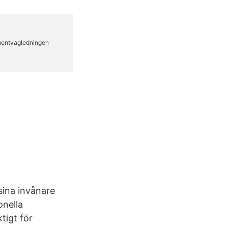
ina invånare
onella
tigt för