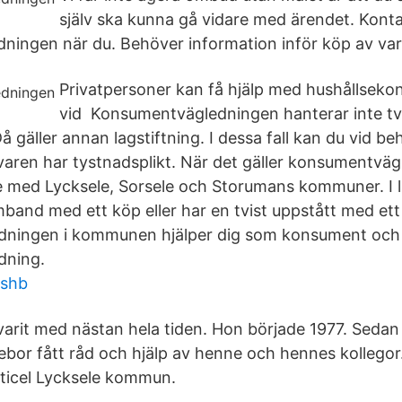
själv ska kunna gå vidare med ärendet. Kont
ingen när du. Behöver information inför köp av varor
Privatpersoner kan få hjälp med hushållsek
vid Konsumentvägledningen hanterar inte tvi
å gäller annan lagstiftning. I dessa fall kan du vid 
ren har tystnadsplikt. När det gäller konsumentväg
 med Lycksele, Sorsele och Storumans kommuner. I lä
mband med ett köp eller har en tvist uppstått med ett
ningen i kommunen hjälper dig som konsument och
dning.
 shb
 varit med nästan hela tiden. Hon började 1977. Sedan
ebor fått råd och hjälp av henne och hennes kollegor.
ticel Lycksele kommun.