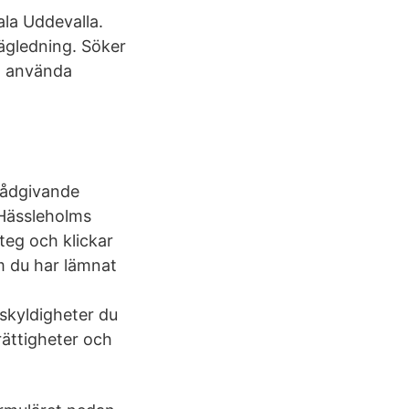
la Uddevalla.
ägledning. Söker
t använda
rådgivande
 Hässleholms
eg och klickar
m du har lämnat
skyldigheter du
ättigheter och