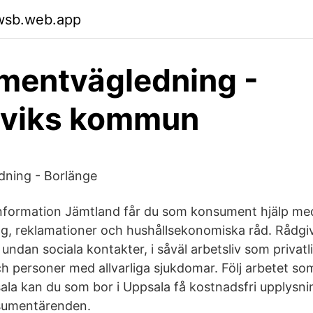
uwsb.web.app
mentvägledning -
rviks kommun
ning - Borlänge
formation Jämtland får du som konsument hjälp me
g, reklamationer och hushållsekonomiska råd. Rådgi
 undan sociala kontakter, i såväl arbetsliv som privatli
ch personer med allvarliga sjukdomar. Följ arbetet so
a kan du som bor i Uppsala få kostnadsfri upplysni
nsumentärenden.