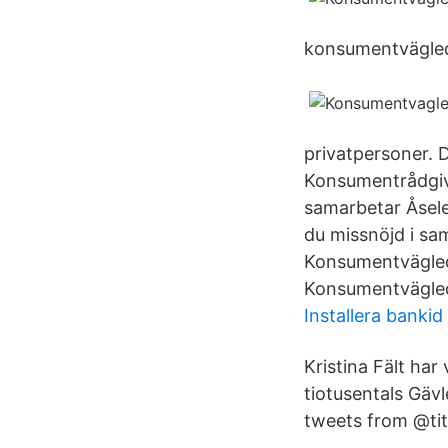
konsumentvägledn
privatpersoner. D
Konsumentrådgiva
samarbetar Åsele
du missnöjd i sa
Konsumentvägled
Konsumentvägle
Installera bankid
Kristina Fält har
tiotusentals Gävl
tweets from @tit