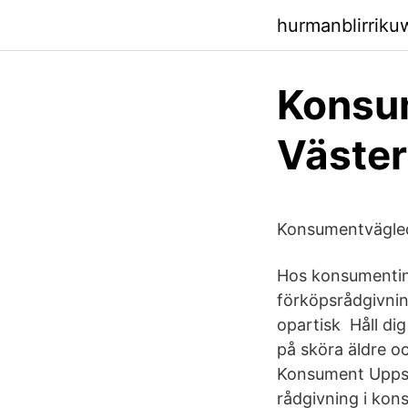
hurmanblirrik
Konsu
Väste
Konsumentvägled
Hos konsumentin
förköpsrådgivnin
opartisk Håll dig
på sköra äldre o
Konsument Uppsal
rådgivning i ko