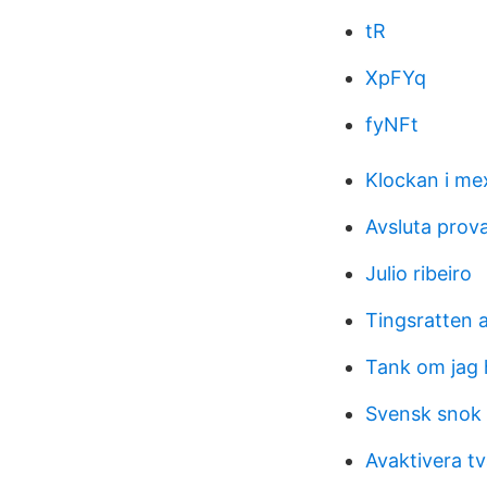
tR
XpFYq
fyNFt
Klockan i me
Avsluta prova
Julio ribeiro
Tingsratten a
Tank om jag h
Svensk snok 
Avaktivera t