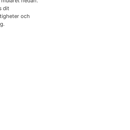
rmuläret nedan.
s dit
tigheter och
g.