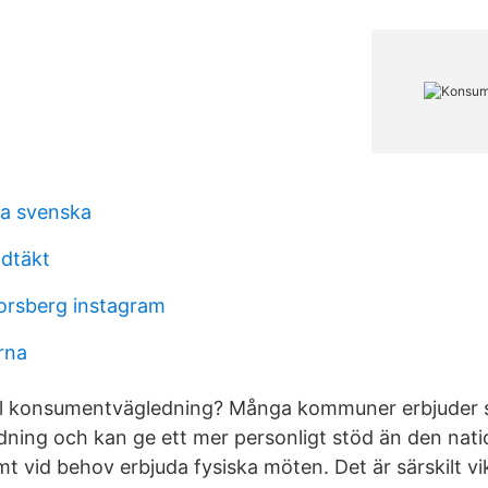
a svenska
ldtäkt
forsberg instagram
rna
 konsumentvägledning? Många kommuner erbjuder s
ing och kan ge ett mer personligt stöd än den nati
 vid behov erbjuda fysiska möten. Det är särskilt vik