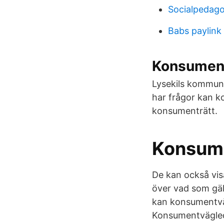
Socialpedago
Babs paylink
Konsument
Lysekils kommun
har frågor kan k
konsumenträtt.
Konsume
De kan också vis
över vad som gäll
kan konsumentvä
Konsumentvägled