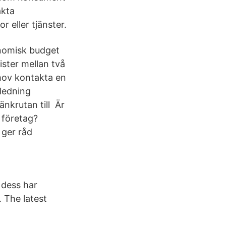
akta
 eller tjänster.
onomisk budget
ster mellan två
behov kontakta en
ledning
nkrutan till Är
 företag?
 ger råd
 dess har
 The latest