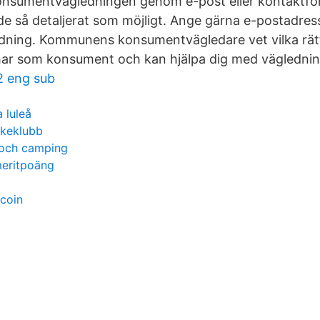
konsumentvägledningen genom e-post eller kontaktfo
nde så detaljerat som möjligt. Ange gärna e-postadres
ning. Kommunens konsumentvägledare vet vilka rät
har som konsument och kan hjälpa dig med väglednin
2 eng sub
 luleå
skeklubb
 och camping
meritpoäng
tcoin