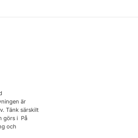
d
vningen är
v. Tänk särskilt
m görs i På
ng och