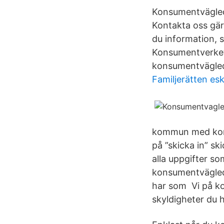
Konsumentvägledn
Kontakta oss gär
du information,
Konsumentverket
konsumentvägled
Familjerätten es
kommun med kons
på ”skicka in” s
alla uppgifter s
konsumentvägleda
har som Vi på ko
skyldigheter du