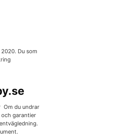
 2020. Du som
kring
by.se
ror Om du undrar
t och garantier
entvägledning.
sument.