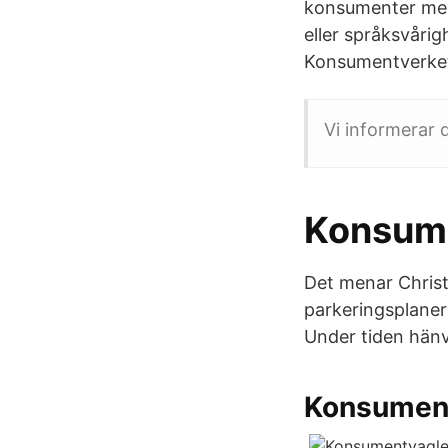
konsumenter med
eller språksvår
Konsumentverket
Vi informerar 
Konsume
Det menar Christ
parkeringsplaner
Under tiden hänv
Konsument